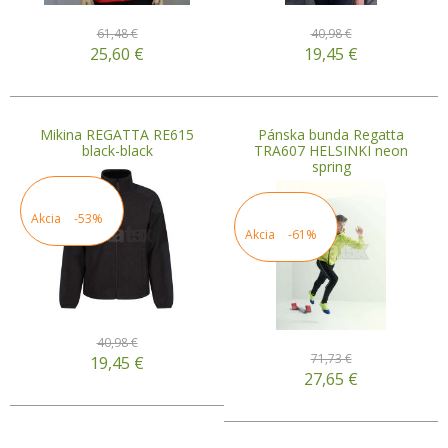
61,48 €
40,98 €
25,60
€
19,45
€
Mikina REGATTA RE615
Pánska bunda Regatta
black-black
TRA607 HELSINKI neon
spring
Akcia
-53%
Akcia
-61%
40,98 €
71,73 €
19,45
€
27,65
€