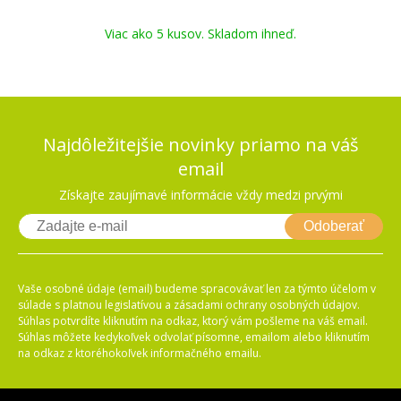
Viac ako 5 kusov. Skladom ihneď.
Najdôležitejšie novinky priamo na váš
email
Získajte zaujímavé informácie vždy medzi prvými
Odoberať
Vaše osobné údaje (email) budeme spracovávať len za týmto účelom v
súlade s platnou legislatívou a zásadami ochrany osobných údajov.
Súhlas potvrdíte kliknutím na odkaz, ktorý vám pošleme na váš email.
Súhlas môžete kedykoľvek odvolať písomne, emailom alebo kliknutím
na odkaz z ktoréhokoľvek informačného emailu.