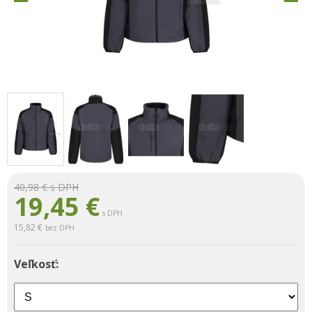
40,98 €
s DPH
19,45
€
s DPH
15,82 €
bez DPH
Veľkosť: