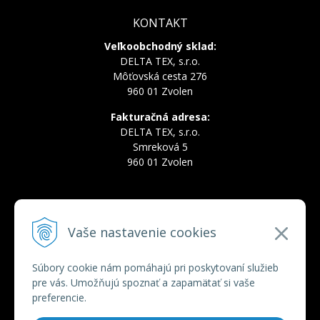
KONTAKT
Veľkoobchodný sklad:
DELTA TEX, s.r.o.
Môťovská cesta 276
960 01 Zvolen
Fakturačná adresa:
DELTA TEX, s.r.o.
Smreková 5
960 01 Zvolen
INFOLINKA
Vaše nastavenie cookies
Tel.:
+421 910 228 822
Tel.:
+421 910 778 777
E-mail:
deltatex@deltatex.sk
Súbory cookie nám pomáhajú pri poskytovaní služieb
pre vás. Umožňujú spoznať a zapamätať si vaše
preferencie.
VŠETKO O NÁKUPE