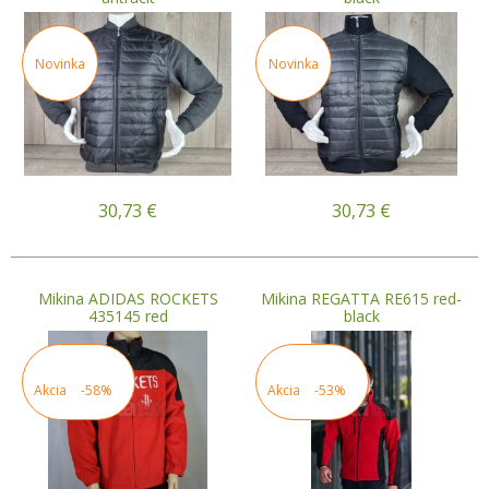
Novinka
Novinka
30,73
€
30,73
€
Mikina ADIDAS ROCKETS
Mikina REGATTA RE615 red-
435145 red
black
Akcia
-58%
Akcia
-53%