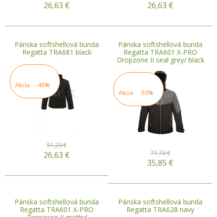
26,63
€
26,63
€
Pánska softshellová bunda
Pánska softshellová bunda
Regatta TRA681 black
Regatta TRA601 X-PRO
Dropzone II seal grey/ black
Akcia
-48%
Akcia
-50%
51,23 €
71,73 €
26,63
€
35,85
€
Pánska softshellová bunda
Pánska softshellová bunda
Regatta TRA601 X-PRO
Regatta TRA628 navy