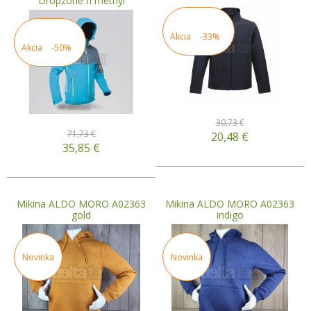
Dropzone II methyl
Akcia
-33%
Akcia
-50%
30,73 €
71,73 €
20,48
€
35,85
€
Mikina ALDO MORO A02363
Mikina ALDO MORO A02363
gold
indigo
Novinka
Novinka