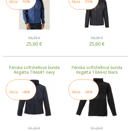
Akcia
-55%
Akcia
-55%
56,35 €
56,35 €
25,60
€
25,60
€
Pánska softshellová bunda
Pánska softshellová bunda
Regatta TRA681 navy
Regatta TRA642 black
Akcia
-48%
Akcia
-48%
51,23 €
51,23 €