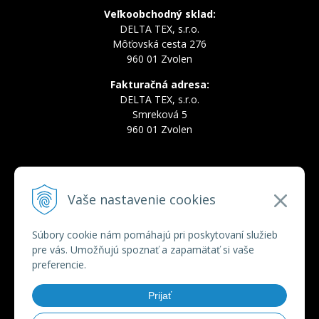
Veľkoobchodný sklad:
DELTA TEX, s.r.o.
Môťovská cesta 276
960 01 Zvolen
Fakturačná adresa:
DELTA TEX, s.r.o.
Smreková 5
960 01 Zvolen
INFOLINKA
Vaše nastavenie cookies
Tel.:
+421 910 228 822
Tel.:
+421 910 778 777
E-mail:
deltatex@deltatex.sk
Súbory cookie nám pomáhajú pri poskytovaní služieb
pre vás. Umožňujú spoznať a zapamätať si vaše
preferencie.
VŠETKO O NÁKUPE
Prijať
Obchodné podmienky