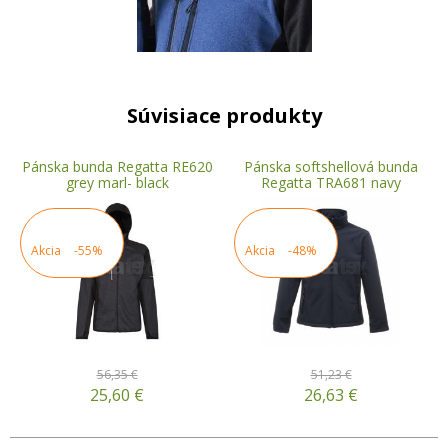
Súvisiace produkty
Pánska bunda Regatta RE620
Pánska softshellová bunda
grey marl- black
Regatta TRA681 navy
Akcia
-55%
Akcia
-48%
56,35 €
51,23 €
25,60
€
26,63
€