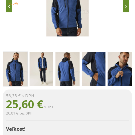
-55%
56,35 €
s DPH
25,60
€
s DPH
20,81 €
bez DPH
Veľkosť: