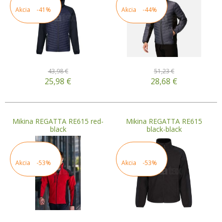
Akcia
-41%
Akcia
-44%
43,98 €
51,23 €
25,98
€
28,68
€
Mikina REGATTA RE615 red-
Mikina REGATTA RE615
black
black-black
Akcia
-53%
Akcia
-53%