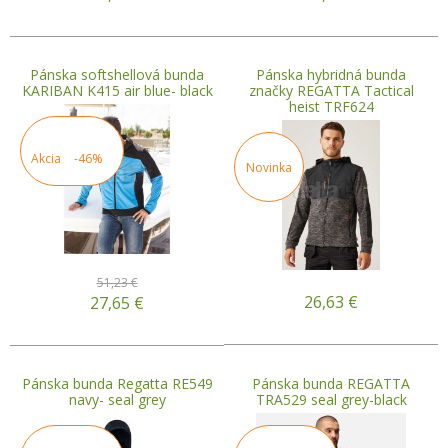
Pánska softshellová bunda
Pánska hybridná bunda
KARIBAN K415 air blue- black
značky REGATTA Tactical
heist TRF624
Akcia
-46%
Novinka
51,23 €
26,63
€
27,65
€
Pánska bunda Regatta RE549
Pánska bunda REGATTA
navy- seal grey
TRA529 seal grey-black