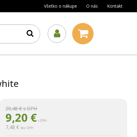
Všetko o nákupe
O nás
Kontakt
white
20,48 €
s DPH
9,20
€
s DPH
7,48 €
bez DPH