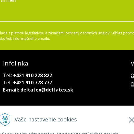
ade s platnou legislatívou a zásadami ochrany osobných údajov. Súhlas potvrd
okoľvek informačného emailu.
Infolinka
V
Tel.:
+421 910 228 822
O
Tel.:
+421 910 778 777
O
E-mail:
deltatex@deltatex.sk
Vaše nastavenie cookies