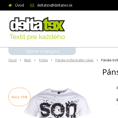
Úvod
deltatex@deltatex.sk
Vyberte si kategóriu
Úvod
Muži
Tričká
Pánske tričká krátky rukáv
Pánske tri
Páns
Akcia
-55%
O