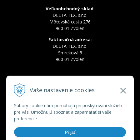
Veľkoobchodný sklad:
DELTA TEX, s.r.o.
Môťovská cesta 276
960 01 Zvolen
Fakturačná adresa:
DELTA TEX, s.r.o.
Smreková 5
960 01 Zvolen
INFOLINKA
Vaše nastavenie cookies
Tel.:
+421 910 228 822
Tel.:
+421 910 778 777
E-mail:
deltatex@deltatex.sk
Súbory cookie nám pomáhajú pri poskytovaní služieb
pre vás. Umožňujú spoznať a zapamätať si vaše
preferencie.
VŠETKO O NÁKUPE
Prijať
Obchodné podmienky