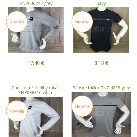
ZNZ036810 grey
navy
Novinka
Novinka
17,40
€
8,18
€
Pánske tričko dlhý rukáv
Pánske tričko ZNZ 4058 grey
ZNZ036810 white
Novinka
Novinka