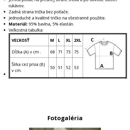
rukávov.
Zadná strana trička bez potlače.
Jednoduché a kvalitné tričko na všestranné použitie.
Materiál:
95% bavlna, 5% elastán.
Veľkostná tabuľka:
VEĽKOSŤ
M
L
XL
2XL
Dĺžka (A) v cm .
68
71
73
75
Šírka cez prsia (B)
50
51
52
53
v cm.
Fotogaléria