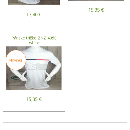
15,35
€
17,40
€
Pánske tričko ZNZ 4058
white
Novinka
15,35
€