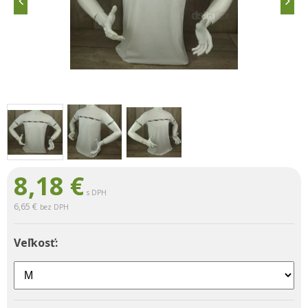
8,18
€
s DPH
6,65 €
bez DPH
Veľkosť: