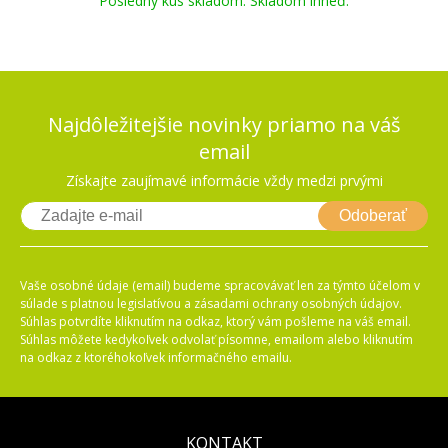
Posledný kus skladom. Skladom ihneď.
Najdôležitejšie novinky priamo na váš
email
Získajte zaujímavé informácie vždy medzi prvými
Odoberať
Vaše osobné údaje (email) budeme spracovávať len za týmto účelom v
súlade s platnou legislatívou a zásadami ochrany osobných údajov.
Súhlas potvrdíte kliknutím na odkaz, ktorý vám pošleme na váš email.
Súhlas môžete kedykoľvek odvolať písomne, emailom alebo kliknutím
na odkaz z ktoréhokoľvek informačného emailu.
KONTAKT